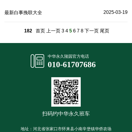
2025-03-19
最新白事挽联大全
182
首页
上一页
3
4
5
6
7
8
下一页
尾页
中华永久陵园官方电话
010-61707686
扫码约中华永久班车
地址：河北省张家口市怀来县小南辛堡镇华侨农场