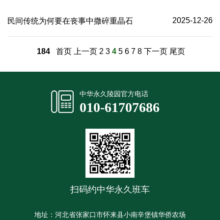
2025-12-26
民间传统为何要在丧事中撒碎重晶石
184
首页
上一页
2
3
4
5
6
7
8
下一页
尾页
中华永久陵园官方电话
010-61707686
扫码约中华永久班车
地址：河北省张家口市怀来县小南辛堡镇华侨农场