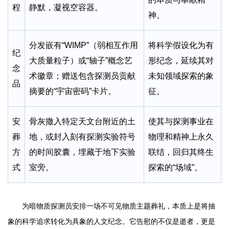
程
静默，凝视空容器。
神。
分发嵌有“WIMP”（弱相互作用
将科学假设化为有
纪
大质量粒子）或“轴子”概念艺
形纪念，延续其对
念
术徽章；赠送包含探测员贡献
未知领域探索的象
品
摘要的“宇宙密码”卡片。
征。
安
骨灰撒入特定天文台附近的土
使其与探测事业在
葬
地，或封入刻有探测实验符号
物理和精神上永久
方
的时间胶囊，埋藏于地下实验
联结，回归其终生
式
室旁。
探索的“场域”。
为暗物质探测员安排一场不可见物质主题葬礼，本质上是将抽
象的科学追求转化为具象的人文纪念。它告慰的不仅是逝者，更是