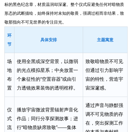
标的黑色纪念章，材质温润却深邃。整个仪式应避免任何对暗物质
形态的武断描绘，始终保持对未知的敬畏，强调过程而非结果，致
敬那指向不可见世界的专注目光。
环
具体安排
主题寓意
节
场
使用全黑或深空背景，以微弱
致敬暗物质不可见
地
的光点模拟星系；中央放置一
但通过引力影响宇
布
个象征性的“空置容器”或由引
宙的特性，营造宇
置
力透镜效果装饰的透明棺椁。
宙深邃感。
通过声音与静默强
仪
播放宇宙微波背景辐射声音化
调不可见物质的存
式
作品；同行分享探测故事；进
在，突出探测工作
流
行“暗物质缺席致敬”——集体
的本质与奉献精