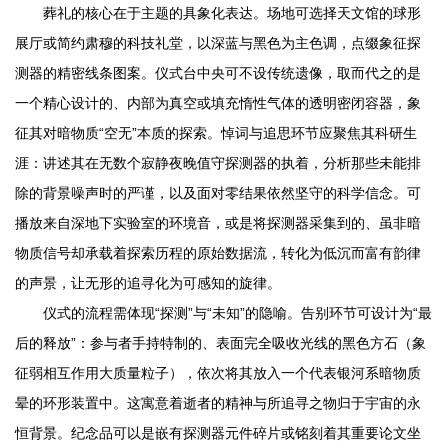
葬礼的核心在于主题的具象化表达。场地可选择天文馆的球形
展厅或简约肃穆的科技礼堂，以深蓝与黑色为主色调，点缀象征探
测器的精密线条图案。仪式台中央可不设传统遗像，取而代之的是
一个精心设计的、内部为真空或填充惰性气体的透明密闭容器，象
征其对暗物质“空无”本质的探索。悼词与追思环节应聚焦其科研生
涯：讲述其在无数个寂静夜晚值守探测器的执着，分析那些未能排
除的背景噪声时的严谨，以及面对零结果依然坚守的科学信念。可
播放来自深地下实验室的环境音，或是将探测器采集到的、虽非暗
物质信号却承载着探索历程的原始数据流，转化为低沉而富有韵律
的声景，让无形的追寻化为可感知的旋律。
仪式的流程需体现“探测”与“未知”的隐喻。告别环节可设计为“最
后的释放”：参与者手持特制的、表面完全吸收光线的黑色方石（象
征弱相互作用大质量粒子），依次将其放入一个代表银河系暗物质
晕的环形装置中。这寓意着逝者的精神与所追寻之物归于宇宙的永
恒背景。纪念品可以是嵌有探测器元件碎片或铭刻着其重要论文坐