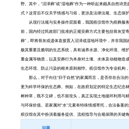
野。其中，“沼泽葬”或“湿地葬”作为一种听起来颇具自然诗
式？这背后不仅关乎情感与习俗，更涉及法律法规、生态保
从现行法规与实务操作层面看，我国殡仪馆作为殡葬服务
前，国内经过民政部门批准的正规安葬方式主要包括骨灰堂寄
葬”，即将骨灰或遗体直接置入沼泽或湿地环境中，并非我国
极其重要且脆弱的生态系统，具有涵养水源、净化环境、维
重金属等物质，以及安葬行为本身对土壤、水体及动植物造
生态环境、防止污染的根本原则相悖。殡仪馆作为专业机构
那么，对于向往“归于自然”的家属而言，是否存在合法的
更为科学环保的生态葬。例如，在政府划定的特定生态纪念
树种草，既不立碑，也不留坟头，真正实现土地循环利用与
与环保价值。若家属对“水”元素有特殊情感寄托，合法备案
殡仪馆在其中扮演着服务提供、流程指导与合规保障的关键
问题