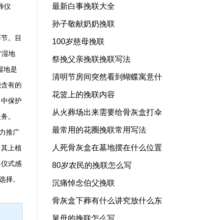
最新白事挽联大全
葬仪
孙子敬献奶奶挽联
环节。目
100岁慈母挽联
“湿地
祭挽父亲挽联挽联写法
湿地是
清明节房间突然看到蝴蝶寓意什
能含有的
花篮上的挽联内容
》中保护
从火葬场出来需要给骨灰盒打伞
服务。
最常用的花圈挽联常用写法
力推广
人死骨灰盒在墓地摆在什么位置
，其上植
具仪式感
80岁农民的挽联怎么写
选择。
沉痛悼念伯父挽联
骨灰盒下葬有什么讲究放什么东
舅母的挽联怎么写