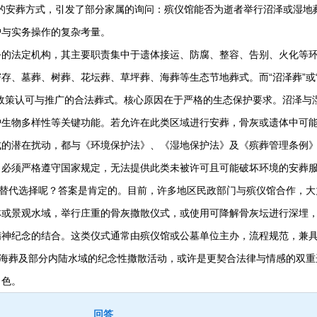
意的安葬方式，引发了部分家属的询问：殡仪馆能否为逝者举行沼泽或湿地
护与实务操作的复杂考量。
的法定机构，其主要职责集中于遗体接运、防腐、整容、告别、火化等
存、墓葬、树葬、花坛葬、草坪葬、海葬等生态节地葬式。而“沼泽葬”或
政策认可与推广的合法葬式。核心原因在于严格的生态保护要求。沼泽与
护生物多样性等关键功能。若允许在此类区域进行安葬，骨灰或遗体中可
成的潜在扰动，都与《环境保护法》、《湿地保护法》及《殡葬管理条例
，必须严格遵守国家规定，无法提供此类未被许可且可能破坏环境的安葬
替代选择呢？答案是肯定的。目前，许多地区民政部门与殡仪馆合作，大
林或景观水域，举行庄重的骨灰撒散仪式，或使用可降解骨灰坛进行深埋
精神纪念的结合。这类仪式通常由殡仪馆或公墓单位主办，流程规范，兼
的海葬及部分内陆水域的纪念性撒散活动，或许是更契合法律与情感的双重
角色。
回答