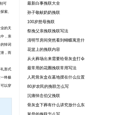
最新白事挽联大全
别可
于探索、
孙子敬献奶奶挽联
100岁慈母挽联
专业的天
祭挽父亲挽联挽联写法
礼中，亲
清明节房间突然看到蝴蝶寓意什
中的悼词
花篮上的挽联内容
宣泄，而
从火葬场出来需要给骨灰盒打伞
最常用的花圈挽联常用写法
葬礼形式
人死骨灰盒在墓地摆在什么位置
这一终极
，可以穿
80岁农民的挽联怎么写
沉痛悼念伯父挽联
骨灰盒下葬有什么讲究放什么东
舅母的挽联怎么写