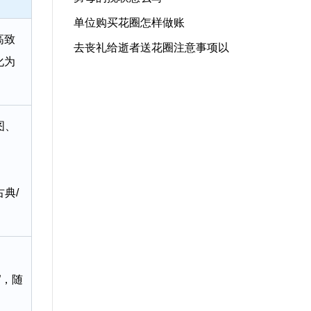
单位购买花圈怎样做账
高致
去丧礼给逝者送花圈注意事项以
化为
图、
典/
。
”，随