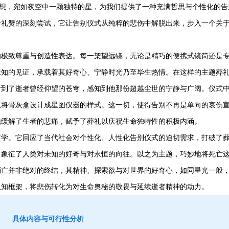
构想，宛如夜空中一颗独特的星，为我们提供了一种充满哲思与个性化的告
命礼赞的深刻尝试，它让告别仪式从纯粹的悲伤中解脱出来，步入一个关
极致尊重与创造性表达。每一架望远镜，无论是精巧的便携式镜筒还是
未知的见证，承载着其好奇心、宁静时光乃至毕生热情。在这样的主题葬
看到了逝者曾经仰望的苍穹，感知到他那份超越尘世的宁静与广阔。仪式
至将骨灰盒设计成星图仪器的样式。这一切，使得告别不再是单向的哀伤
地缓解了生者的悲痛，赋予了葬礼以庆祝生命独特性的积极内涵。
学。它回应了当代社会对个性化、人性化告别仪式的迫切需求，打破了
，象征了人类对未知的好奇与对永恒的向往。以之为主题，巧妙地将死亡
消亡并非绝对的终结，其精神、探索欲与对世界的好奇心，如同星光一般
认知框架，将悲伤转化为对生命奥秘的敬畏与延续逝者精神的动力。
具体内容与可行性分析