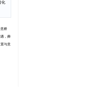
转化
诗意桥
相遇，葬
位置与意