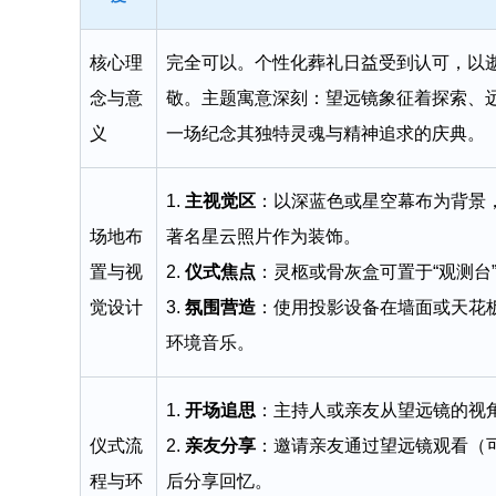
核心理
完全可以。个性化葬礼日益受到认可，以
念与意
敬。主题寓意深刻：望远镜象征着探索、
义
一场纪念其独特灵魂与精神追求的庆典。
1.
主视觉区
：以深蓝色或星空幕布为背景
场地布
著名星云照片作为装饰。
置与视
2.
仪式焦点
：灵柩或骨灰盒可置于“观测台
觉设计
3.
氛围营造
：使用投影设备在墙面或天花
环境音乐。
1.
开场追思
：主持人或亲友从望远镜的视
仪式流
2.
亲友分享
：邀请亲友通过望远镜观看（
程与环
后分享回忆。