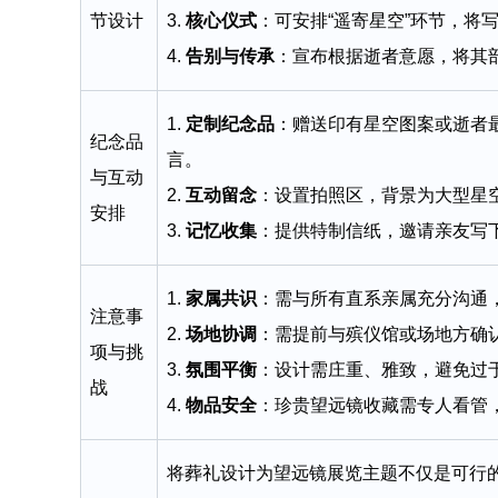
节设计
3.
核心仪式
：可安排“遥寄星空”环节，将
4.
告别与传承
：宣布根据逝者意愿，将其
1.
定制纪念品
：赠送印有星空图案或逝者
纪念品
言。
与互动
2.
互动留念
：设置拍照区，背景为大型星
安排
3.
记忆收集
：提供特制信纸，邀请亲友写下
1.
家属共识
：需与所有直系亲属充分沟通
注意事
2.
场地协调
：需提前与殡仪馆或场地方确
项与挑
3.
氛围平衡
：设计需庄重、雅致，避免过
战
4.
物品安全
：珍贵望远镜收藏需专人看管
将葬礼设计为望远镜展览主题不仅是可行