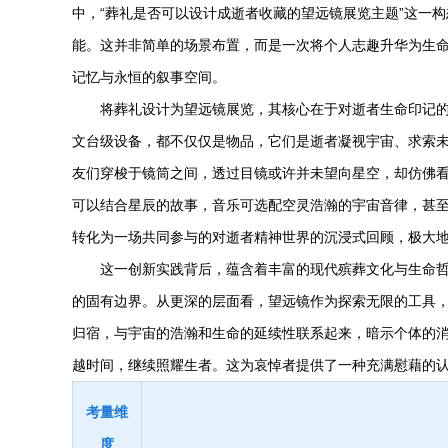
中，“葬礼是否可以设计成逝者收藏的望远镜展览主题”这一
能。这并非简单的场景布置，而是一次将个人志趣升华为生
记忆与永恒的叙事空间。
将葬礼设计为望远镜展览，其核心在于对逝者生命印记的
文台级设备，都不仅仅是物品，它们是逝者凝视宇宙、求索
友们穿梭于镜筒之间，透过目镜或许并未望向星空，却仿佛
可以结合星辰的故事，音乐可选配空灵浩瀚的宇宙音律，甚
转化为一场共同参与的对逝者精神世界的沉浸式回顾，极大
这一创新实践背后，蕴含着丰富的现代殡葬文化与生命哲
的固有边界。从更深的层面看，望远镜作为探索无限的工具
归宿，与宇宙的浩瀚和生命的延续性联系起来，暗示个体的
越时间，继续照耀生者。这为哀悼者提供了一种充满慰藉的
考量维
度