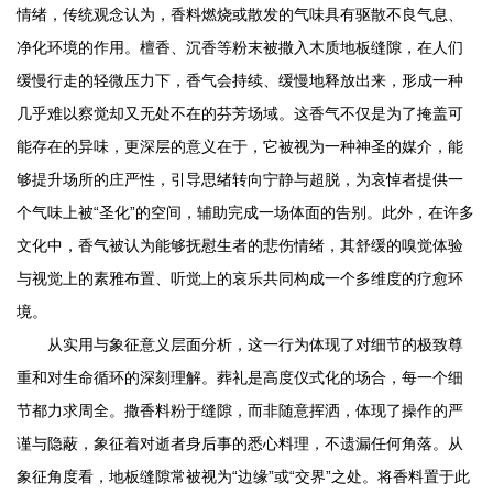
情绪，传统观念认为，香料燃烧或散发的气味具有驱散不良气息、
净化环境的作用。檀香、沉香等粉末被撒入木质地板缝隙，在人们
缓慢行走的轻微压力下，香气会持续、缓慢地释放出来，形成一种
几乎难以察觉却又无处不在的芬芳场域。这香气不仅是为了掩盖可
能存在的异味，更深层的意义在于，它被视为一种神圣的媒介，能
够提升场所的庄严性，引导思绪转向宁静与超脱，为哀悼者提供一
个气味上被“圣化”的空间，辅助完成一场体面的告别。此外，在许多
文化中，香气被认为能够抚慰生者的悲伤情绪，其舒缓的嗅觉体验
与视觉上的素雅布置、听觉上的哀乐共同构成一个多维度的疗愈环
境。
从实用与象征意义层面分析，这一行为体现了对细节的极致尊
重和对生命循环的深刻理解。葬礼是高度仪式化的场合，每一个细
节都力求周全。撒香料粉于缝隙，而非随意挥洒，体现了操作的严
谨与隐蔽，象征着对逝者身后事的悉心料理，不遗漏任何角落。从
象征角度看，地板缝隙常被视为“边缘”或“交界”之处。将香料置于此