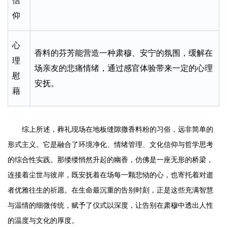
信
仰
心
香料的芬芳能营造一种肃穆、安宁的氛围，缓解在
理
场亲友的悲痛情绪，通过感官体验带来一定的心理
慰
安抚。
藉
综上所述，葬礼现场在地板缝隙撒香料粉的习俗，远非简单的
形式主义。它是融合了环境净化、情绪管理、文化信仰与哲学思考
的综合性实践。那缕缕悄然升起的幽香，仿佛是一座无形的桥梁，
连接着尘世与彼岸，既安抚着在场每一颗悲恸的心，也寄托着对逝
者优雅往生的祈愿。在生命最沉重的告别时刻，正是这些充满智慧
与温情的细微传统，赋予了仪式以深度，让告别在肃穆中透出人性
的温度与文化的厚度。