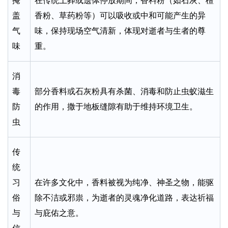
掩
在传统土葬或遗体停放期间，香料粉（如石灰、檀
盖
香粉、草药粉等）可以吸收或中和可能产生的异
气
味，保持现场空气清新，体现对逝者与生者的尊
味
重。
消
毒
部分香料或石灰粉具有杀菌、消毒和防止虫蚁滋生
防
的作用，撒于地板缝隙有助于维持环境卫生。
虫
传
统
习
在许多文化中，香料被视为纯净、神圣之物，能驱
俗
除不洁或邪祟，为逝者的灵魂净化道路，表达祈福
与
与庇佑之意。