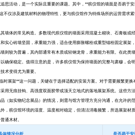
追思活动，是一个实际且重要的课题。其中，**殡仪馆的墙面是否易于安
。这不仅涉及建筑材料的物理特性，更与殡仪馆作为特殊场所的运营需求紧
其墙体的常见构造。多数现代殡仪馆的墙面采用混凝土砌块、石膏板或
土和实心砖墙坚固，承重能力强，适合使用膨胀螺栓或重型锚栓固定展架
隔墙则较为普遍，其内部通常有木质或轻钢龙骨，承重能力有限。在此类
，以确保稳定。值得注意的是，许多殡仪馆为保持墙面的完整与肃穆，会
装技术变得尤为重要。
时展架**这一问题，关键在于选择适配的安装方案。对于需要频繁更换
荐采用无痕挂钩、高强度双面胶带或顶天立地式的落地展架系统。这些方
物品（如实物纪念展品）的情况，则需与馆方管理方充分沟通，在允许的
此外，殡仪馆环境的湿度、温度相对稳定，但清洁消毒频繁，所选展架材
于普通木材。
具体情况分析
是否易于安