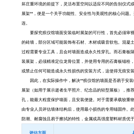
坏庄重环境的前提下，灵活布置空间以适应不同的告别仪式或
展架**，便是一个关乎功能性、安全性与美观性的核心问题
连。
要探究殡仪馆墙面安装临时展架的可行性，首先必须审视
的砖墙，部分区域可能装饰有石材、木材或吸音软包。混凝
过程需要专业工具，且会对墙面造成永久性穿孔。而石膏板
装展架，必须精准定位龙骨位置，并使用专用的石膏板锚栓
或禁止任何可能造成永久性损伤的安装方式，这使得无痕安
因此，在实际操作中，解决**殡仪馆的墙面是否易于安装临
展架（如用于展示逝者生平照片、纪念品的轻型展板），推
孔，能最大程度保护墙面，且安装便捷。对于需要承载较重
由专业人员评估墙体结构后，使用最小损伤的专用锚固件。
防潮、耐腐蚀且易于擦拭的特性，金属或高强度塑料材质优
评估方面