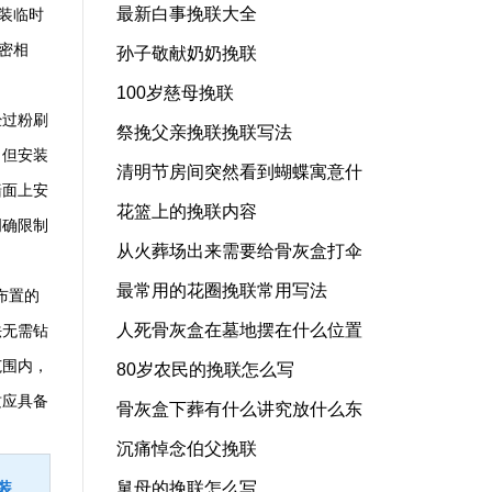
最新白事挽联大全
装临时
密相
孙子敬献奶奶挽联
100岁慈母挽联
经过粉刷
祭挽父亲挽联挽联写法
，但安装
清明节房间突然看到蝴蝶寓意什
墙面上安
花篮上的挽联内容
明确限制
从火葬场出来需要给骨灰盒打伞
最常用的花圈挽联常用写法
布置的
人死骨灰盒在墓地摆在什么位置
法无需钻
范围内，
80岁农民的挽联怎么写
质应具备
骨灰盒下葬有什么讲究放什么东
沉痛悼念伯父挽联
装
舅母的挽联怎么写