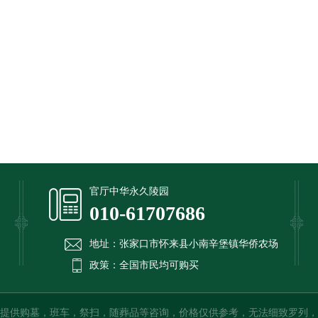
官厅中华永久陵园
010-61707686
地址：张家口市怀来县小南辛堡镇华侨农场
政策：全国市民均可购买
提供购墓，班车，祭扫，随葬品等咨询，价格仅供参考，无法细致罗列，