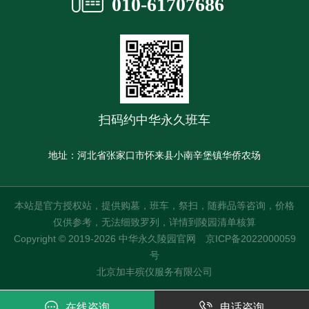
010-61707686
扫码约中华永久班车
地址：河北省张家口市怀来县小南辛堡镇华侨农场
本站是官方授权站，提供购墓，班车，祭扫，随葬品等咨询，价格
仅供参考，无法细致罗列，详情到陵园清单核算
Copyright © 2019-2026 中华永久陵园官网
京ICP备2022000059
号
北京加丰殡仪服务有限公司
在线咨询
电话咨询