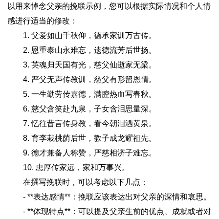
以用来悼念父亲的挽联示例，您可以根据实际情况和个人情
感进行适当的修改：
1. 父爱如山千秋仰，德承家训万古传。
2. 恩重泰山永难忘，遗德流芳后世扬。
3. 英魂归天国有光，慈父仙逝家无梁。
4. 严父无声传教训，慈父有形留恩情。
5. 一生勤劳传嘉德，满腔热血写春秋。
6. 慈父含笑赴九泉，子女含泪思量深。
7. 忆往昔言传身教，看今朝泪洒黄泉。
8. 育李栽桃荫后世，教子成龙耀祖先。
9. 德才兼备人称赞，严慈相济子难忘。
10. 忠厚传家远，家和万事兴。
在撰写挽联时，可以考虑以下几点：
- **表达感情**：挽联应该表达出对父亲的深情和哀思。
- **体现特点**：可以提及父亲生前的优点、成就或者对