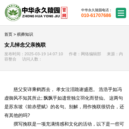
中华永久陵园电话：
010-61707686
首页
>
殡葬知识
女儿悼念父亲挽联
发布时间：2025-03-19 14:07:10 作者：网络编辑部 来源：内
容整合 访问人数：
慈父安详乘鹤西去， 孝女泣泪跪谢盛恩。 浩浩乎如冯
虚御风不知其所止; 飘飘乎如遗世独立羽化而登仙。 这两句
是苏东坡《前赤壁赋》的名句。别解，用作挽联很切合，还
有其他的吗?
撰写挽联是一项充满情感和文化的活动，以下是一些可