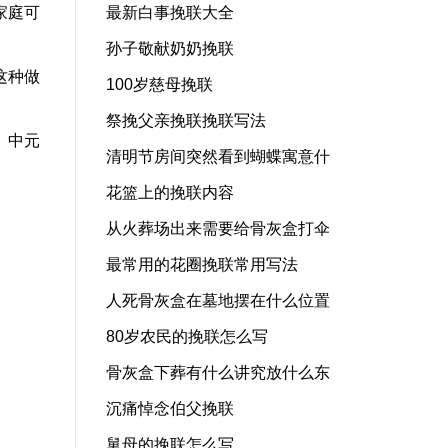
家庭可
最新白事挽联大全
孙子敬献奶奶挽联
这种做
100岁慈母挽联
祭挽父亲挽联挽联写法
、中元
清明节房间突然看到蝴蝶寓意什
花篮上的挽联内容
从火葬场出来需要给骨灰盒打伞
最常用的花圈挽联常用写法
人死骨灰盒在墓地摆在什么位置
80岁农民的挽联怎么写
骨灰盒下葬有什么讲究放什么东
沉痛悼念伯父挽联
舅母的挽联怎么写