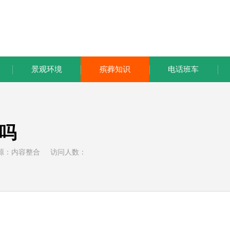
景观环境
殡葬知识
电话班车
吗
部 来源：内容整合 访问人数：